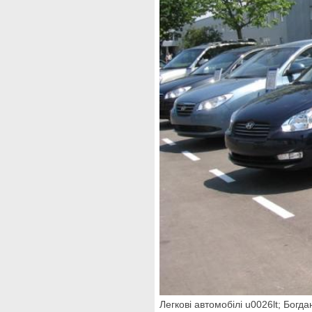
Легкові автомобілі u0026lt; Богд