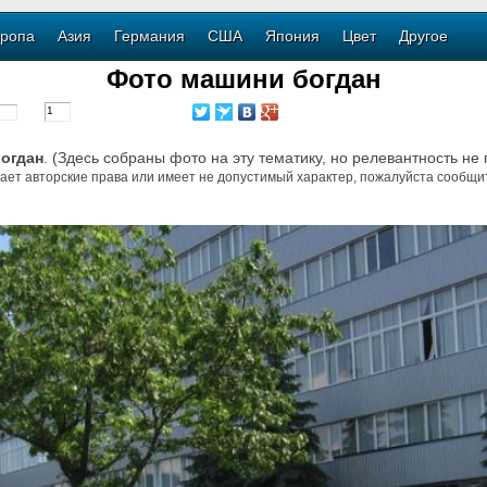
ропа
Азия
Германия
США
Япония
Цвет
Другое
Фото машини богдан
огдан
. (Здесь собраны фото на эту тематику, но релевантность не
ает авторские права или имеет не допустимый характер, пожалуйста сообщит