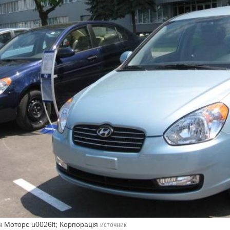
ан Моторс u0026lt; Корпорація
источник