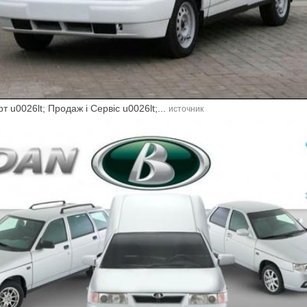
рт u0026lt; Продаж і Сервіс u0026lt;...
источник