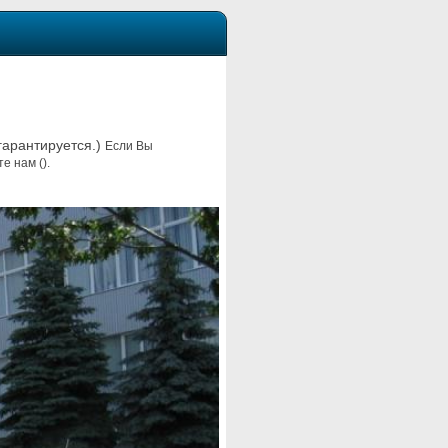
 гарантируется.)
Если Вы
е нам ().