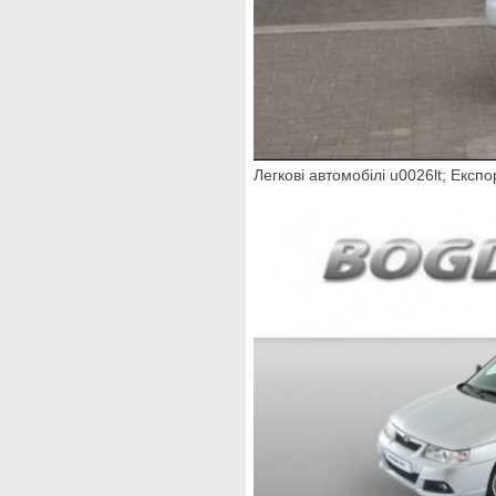
Легкові автомобілі u0026lt; Експо