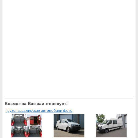
Возможна Вас заинтересует:
Грузопассажирские автомобили фото