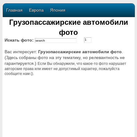
Главная
Европа
Япония
Грузопассажирские автомобили
фото
Искать фото:
Вас интересует:
Грузопассажирские автомобили фото
.
(Здесь собраны фото на эту тематику, но релевантность не
гарантируется.)
Если Вы обнаружили, что какое-то фото нарушает
авторские права или имеет не допустимый характер, пожалуйста
сообщите нам ().