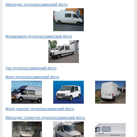
Мерседес грузопассажирский фото
Фольксваген грузопассажирский фото
Уаз грузопассажирский фото
Форд грузопассажирский фото
Форд транзит грузопассажирский фото
Мерседес спринтер грузопассажирский фото