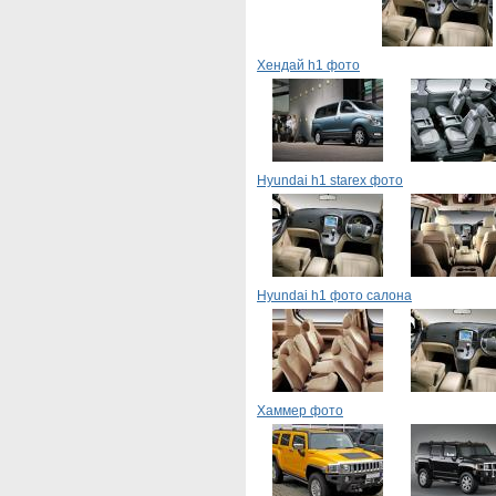
Хендай h1 фото
Hyundai h1 starex фото
Hyundai h1 фото салона
Хаммер фото