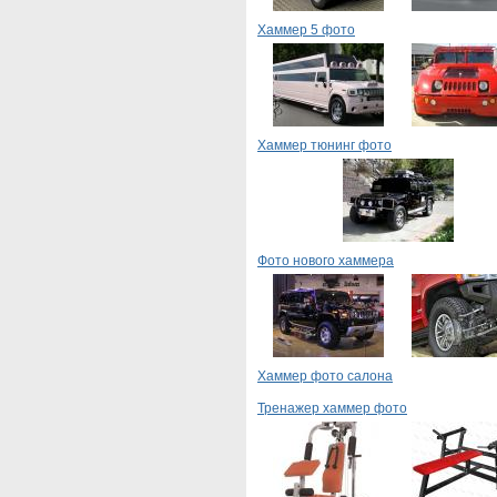
Хаммер 5 фото
Хаммер тюнинг фото
Фото нового хаммера
Хаммер фото салона
Тренажер хаммер фото