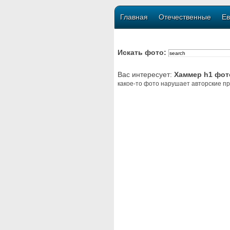
Главная
Отечественные
Ев
Искать фото:
Вас интересует:
Хаммер h1 фот
какое-то фото нарушает авторские пр