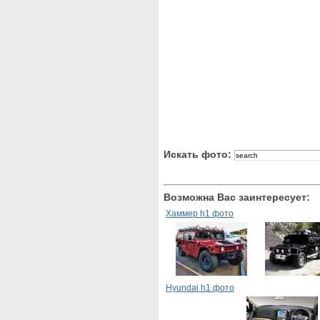
Искать фото:
Возможна Вас заинтересует:
Хаммер h1 фото
Hyundai h1 фото