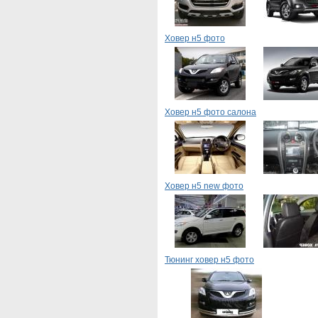
Ховер н5 фото
Ховер н5 фото салона
Ховер н5 new фото
Тюнинг ховер н5 фото