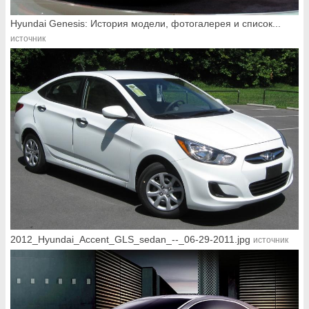
Hyundai Genesis: История модели, фотогалерея и список...
источник
2012_Hyundai_Accent_GLS_sedan_--_06-29-2011.jpg
источник