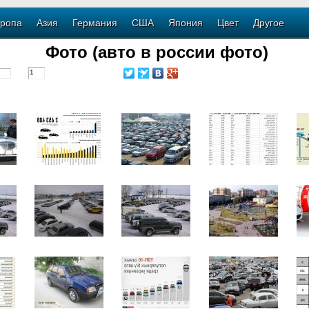
ропа
Азия
Германия
США
Япония
Цвет
Другое
Фото (авто в россии фото)