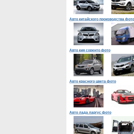
Авто китайского производства фот
Авто кия соренто фото
Авто красного цвета фото
Авто лада ларгус фото