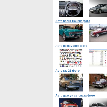
Авто волга тюнинг фото
Авто всех марок фото
Авто газ 21 фото
Авто датсун автоваза фото