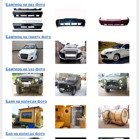
Бампера на ваз фото
Бампера на гранту фото
Бампера на уаз фото
Баня на колесах фото
Бар на колесах фото