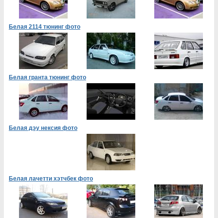
Белая 2114 тюнинг фото
Белая гранта тюнинг фото
Белая дэу нексия фото
Белая лачетти хэтчбек фото