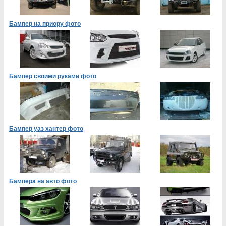
Бампер на приору фото
Бампер своими руками фото
Бампер уаз хантер фото
Бампера на авто фото