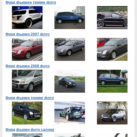
Форд фьюжен тюнинг фото
Форд фьюжн 2007 фото
Форд фьюжн 2008 фото
Форд фьюжн тюнинг фото
Форд фьюжн фото салона