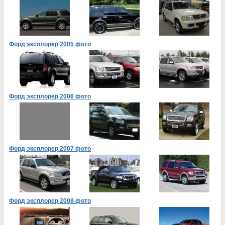
Форд эксплорер 2005 фото
Форд эксплорер 2006 фото
Форд эксплорер 2007 фото
Форд эксплорер 2008 фото