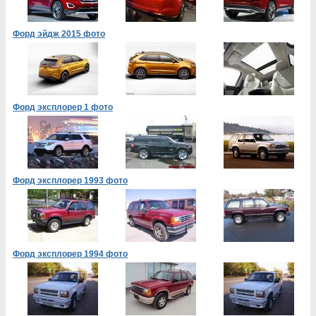
Форд эйдж 2015 фото
Форд эксплорер 1 фото
Форд эксплорер 1993 фото
Форд эксплорер 1994 фото