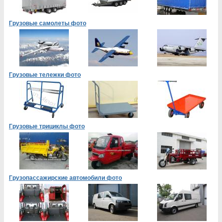
Грузовые самолеты фото
Грузовые тележки фото
Грузовые трициклы фото
Грузопассажирские автомобили фото