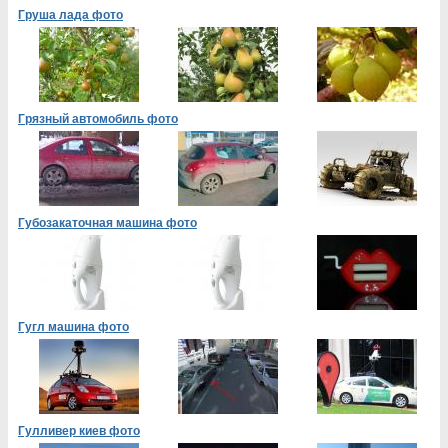
Груша лада фото
Грязный автомобиль фото
Губозакаточная машина фото
Гугл машина фото
Гулливер киев фото