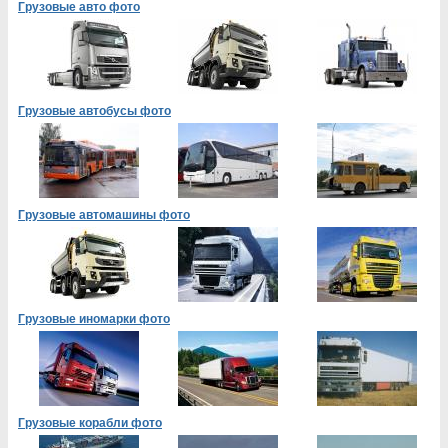
Грузовые авто фото
Грузовые автобусы фото
Грузовые автомашины фото
Грузовые иномарки фото
Грузовые корабли фото