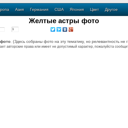
ропа
Азия
Германия
США
Япония
Цвет
Другое
Желтые астры фото
 фото
. (Здесь собраны фото на эту тематику, но релевантность не 
ает авторские права или имеет не допустимый характер, пожалуйста сообщит