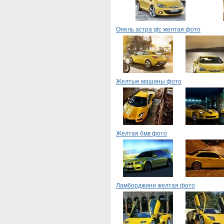
Опель астра gtc желтая фото
Желтые машины фото
Желтая бмв фото
Ламборджини желтая фото