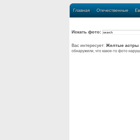
Главная
Отечественные
Ев
Искать фото:
Вас интересует:
Желтые астры
обнаружили, что какое-то фото наруш