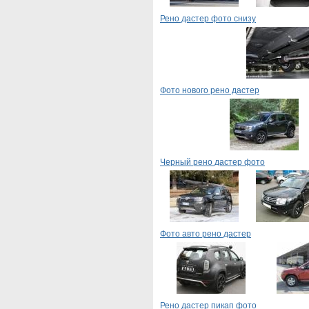
Рено дастер фото снизу
Фото нового рено дастер
Черный рено дастер фото
Фото авто рено дастер
Рено дастер пикап фото