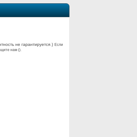
нтность не гарантируется.)
Если
щите нам ().