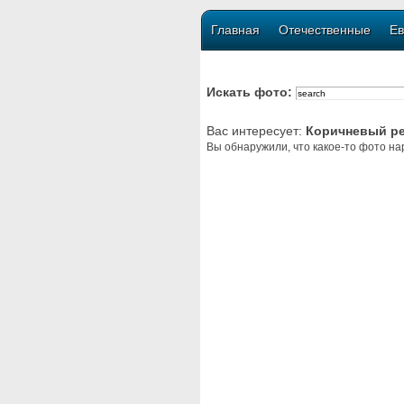
Главная
Отечественные
Ев
Искать фото:
Вас интересует:
Коричневый ре
Вы обнаружили, что какое-то фото на