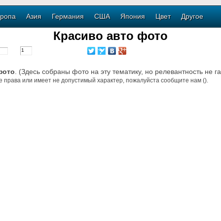
ропа
Азия
Германия
США
Япония
Цвет
Другое
Красиво авто фото
фото
. (Здесь собраны фото на эту тематику, но релевантность не г
е права или имеет не допустимый характер, пожалуйста сообщите нам ().