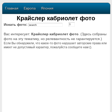
Главная
Европа
Япония
Крайслер кабриолет фото
Искать фото:
Вас интересует:
Крайслер кабриолет фото
. (Здесь собраны
фото на эту тематику, но релевантность не гарантируется.)
Если Вы обнаружили, что какое-то фото нарушает авторские права или
имеет не допустимый характер, пожалуйста сообщите нам ().