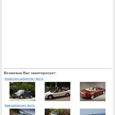
Возможна Вас заинтересует:
Крайслер кабриолет фото
Бмв кабриолет фото