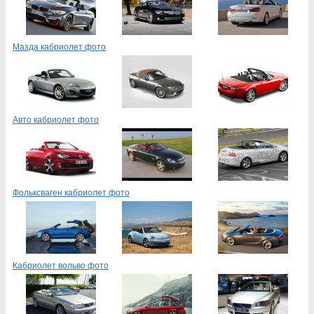
Мазда кабриолет фото
Авто кабриолет фото
Фольксваген кабриолет фото
Кабриолет вольво фото