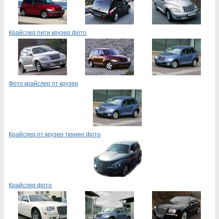
Крайслер пити крузер фото
Фото крайслер пт крузер
Крайслер пт крузер тюнинг фото
Крайслер фото