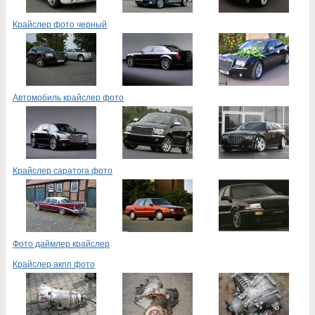
Крайслер фото черный
Автомобиль крайслер фото
Крайслер саратога фото
Фото даймлер крайслер
Крайслер акпп фото