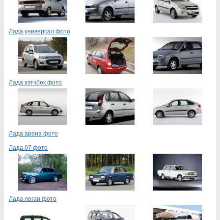
Лада универсал фото
Лада хэтчбек фото
Лада арена фото
Лада 07 фото
Лада логан фото