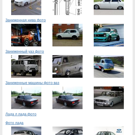
Заниженная нива фото
Заниженный уаз фото
Заниженные машины фото ваз
Лада л лада фото
Фото лада