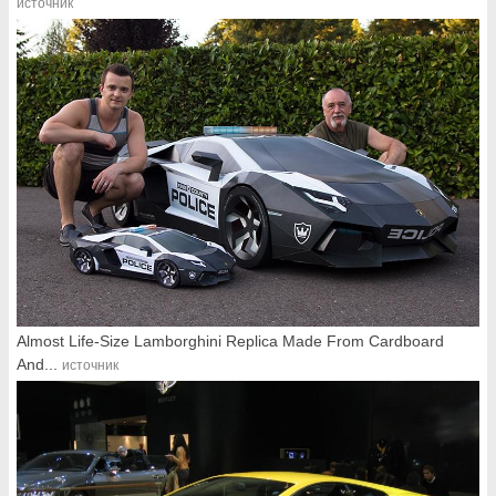
источник
Almost Life-Size Lamborghini Replica Made From Cardboard
And...
источник