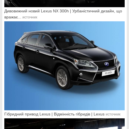
Дивовижний новий Lexus NX 300h | Урбаністичний дизайн, що
вражає...
источник
Гібридний привод Lexus | Відмінність гібридів | Lexus
источник