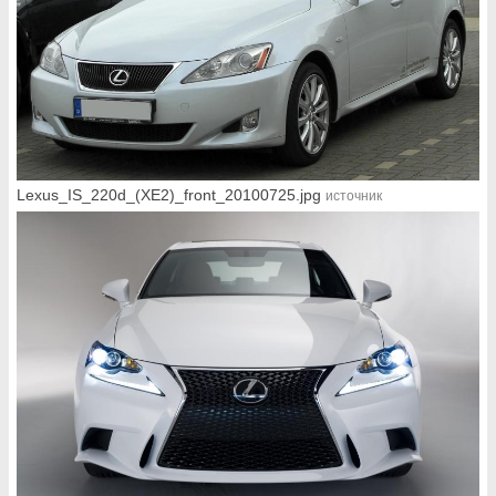
Lexus_IS_220d_(XE2)_front_20100725.jpg
источник