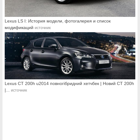
Lexus LS I: История модели, фотогалерея и список
модификаций
источник
Lexus CT 200h u2014 повногібридний хетчбек | Новий CT 200h
|...
источник