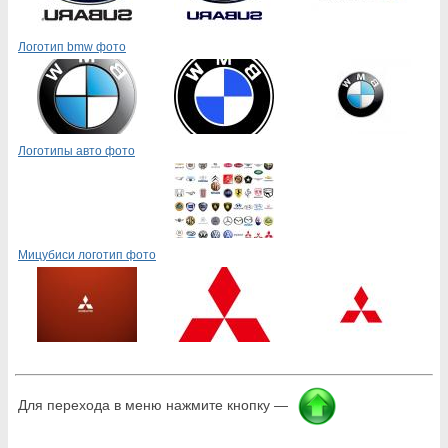
Логотип bmw фото
Логотипы авто фото
Мицубиси логотип фото
Для перехода в меню нажмите кнопку —