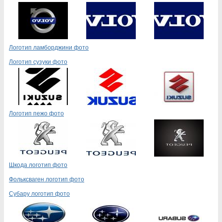
Логотип ламборджини фото
Логотип сузуки фото
Логотип пежо фото
Шкода логотип фото
Фольксваген логотип фото
Субару логотип фото