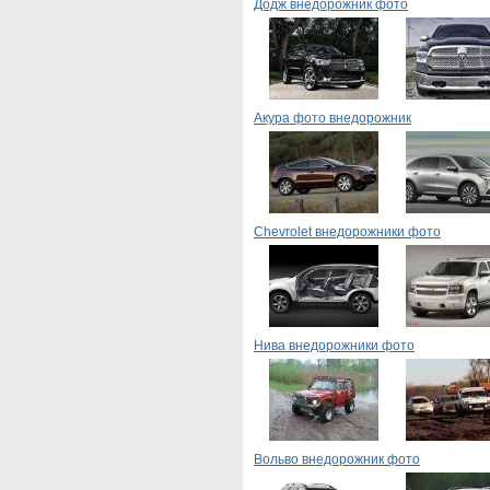
Додж внедорожник фото
Акура фото внедорожник
Chevrolet внедорожники фото
Нива внедорожники фото
Вольво внедорожник фото