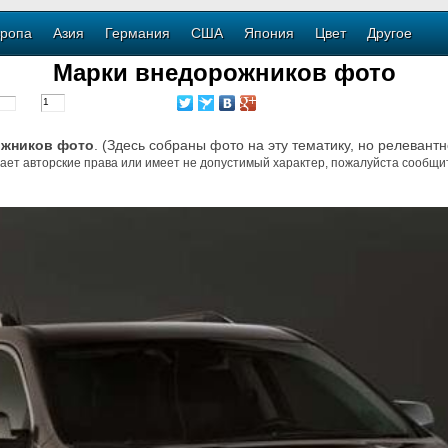
ропа
Азия
Германия
США
Япония
Цвет
Другое
Марки внедорожников фото
ожников фото
. (Здесь собраны фото на эту тематику, но релевантн
ает авторские права или имеет не допустимый характер, пожалуйста сообщит