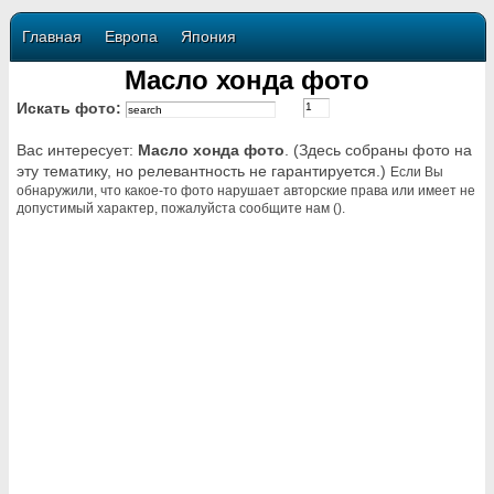
Главная
Европа
Япония
Масло хонда фото
Искать фото:
Вас интересует:
Масло хонда фото
. (Здесь собраны фото на
эту тематику, но релевантность не гарантируется.)
Если Вы
обнаружили, что какое-то фото нарушает авторские права или имеет не
допустимый характер, пожалуйста сообщите нам ().