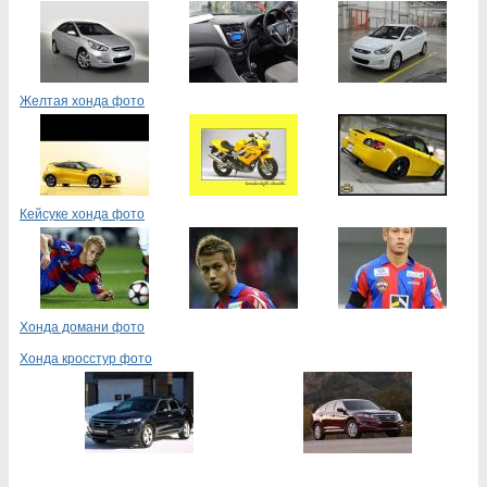
Желтая хонда фото
Кейсуке хонда фото
Хонда домани фото
Хонда кросстур фото