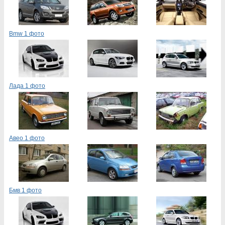
Bmw 1 фото
Лада 1 фото
Авео 1 фото
Бмв 1 фото