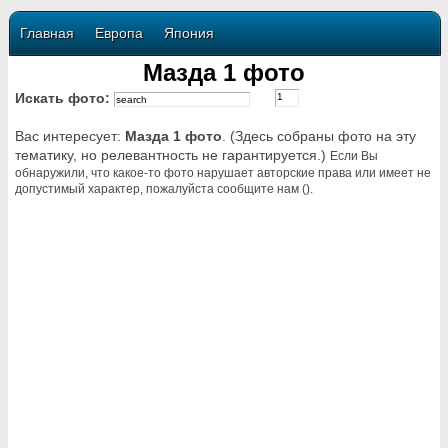
Главная
Европа
Япония
Мазда 1 фото
Искать фото:
Вас интересует:
Мазда 1 фото
. (Здесь собраны фото на эту
тематику, но релевантность не гарантируется.)
Если Вы
обнаружили, что какое-то фото нарушает авторские права или имеет не
допустимый характер, пожалуйста сообщите нам ().