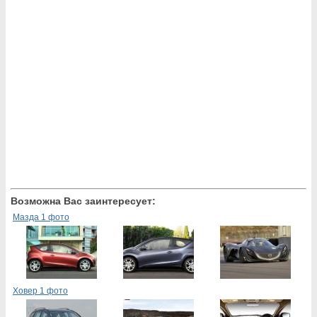
Возможна Вас заинтересует:
Мазда 1 фото
Ховер 1 фото