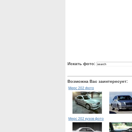
Искать фото:
Возможна Вас заинтересует:
Мерс 202 фото
Мерс 202 кузов фото