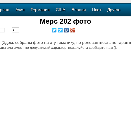
ропа
Азия
Германия
США
Япония
Цвет
Другое
Мерс 202 фото
. (Здесь собраны фото на эту тематику, но релевантность не гарант
ава или имеет не допустимый характер, пожалуйста сообщите нам ().