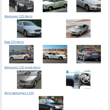
Мерседес 220 фото
Бмв 220 фото
Мерседес 220 кузов фото
Фото мерседес s 220