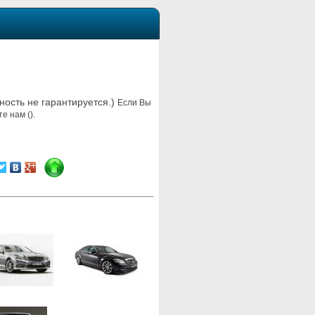
тность не гарантируется.)
Если Вы
е нам ().