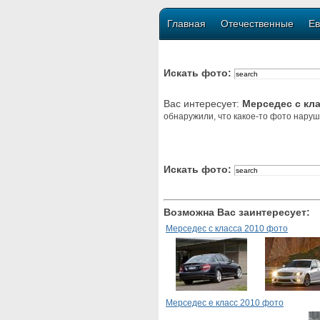
Главная
Отечественные
Ев
Искать фото:
Вас интересует:
Мерседес с кл
обнаружили, что какое-то фото наруш
Искать фото:
Возможна Вас заинтересует:
Мерседес с класса 2010 фото
Мерседес е класс 2010 фото