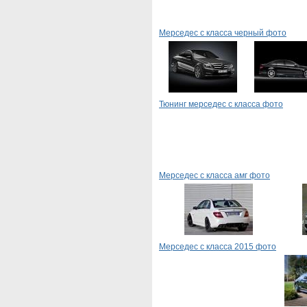
Мерседес с класса черный фото
Тюнинг мерседес с класса фото
Мерседес с класса амг фото
Мерседес с класса 2015 фото