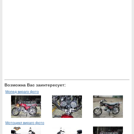
Возможна Вас заинтересует:
Мопед вираго фото
Мотоцикл вираго фото