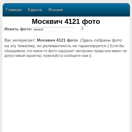
Главная
Европа
Япония
Москвич 4121 фото
Искать фото:
Вас интересует:
Москвич 4121 фото
. (Здесь собраны фото
на эту тематику, но релевантность не гарантируется.)
Если Вы
обнаружили, что какое-то фото нарушает авторские права или имеет не
допустимый характер, пожалуйста сообщите нам ().