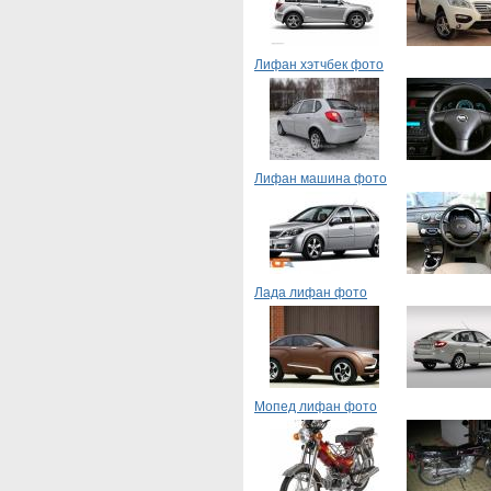
Лифан хэтчбек фото
Лифан машина фото
Лада лифан фото
Мопед лифан фото