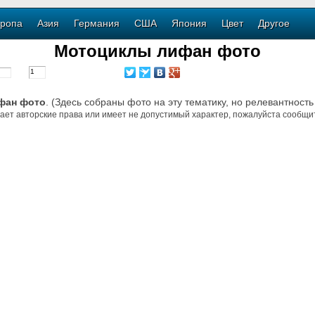
ропа
Азия
Германия
США
Япония
Цвет
Другое
Мотоциклы лифан фото
фан фото
. (Здесь собраны фото на эту тематику, но релевантность
ает авторские права или имеет не допустимый характер, пожалуйста сообщит