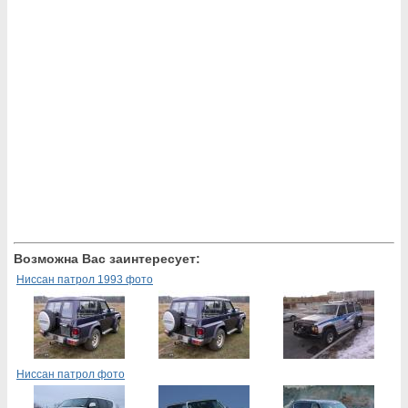
Возможна Вас заинтересует:
Ниссан патрол 1993 фото
Ниссан патрол фото