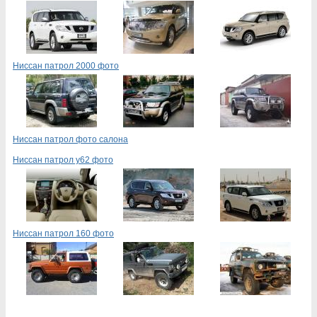
Ниссан патрол 2000 фото
Ниссан патрол фото салона
Ниссан патрол y62 фото
Ниссан патрол 160 фото