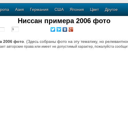
ропа
Азия
Германия
США
Япония
Цвет
Другое
Ниссан примера 2006 фото
а 2006 фото
. (Здесь собраны фото на эту тематику, но релевантно
ает авторские права или имеет не допустимый характер, пожалуйста сообщит