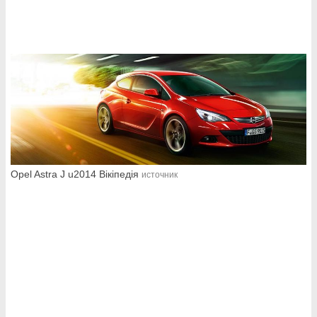
Opel Astra J u2014 Вікіпедія
источник