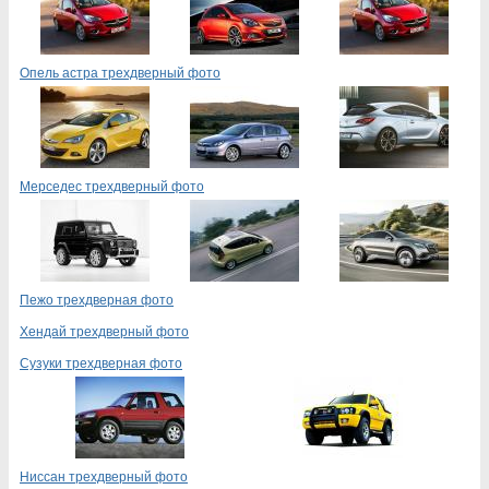
Опель астра трехдверный фото
Мерседес трехдверный фото
Пежо трехдверная фото
Хендай трехдверный фото
Сузуки трехдверная фото
Ниссан трехдверный фото