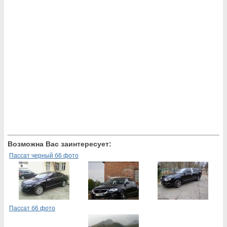
Возможна Вас заинтересует:
Пассат черный б6 фото
Пассат б6 фото