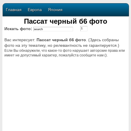
Главная
Европа
Япония
Пассат черный б6 фото
Искать фото:
Вас интересует:
Пассат черный б6 фото
. (Здесь собраны
фото на эту тематику, но релевантность не гарантируется.)
Если Вы обнаружили, что какое-то фото нарушает авторские права или
имеет не допустимый характер, пожалуйста сообщите нам ().