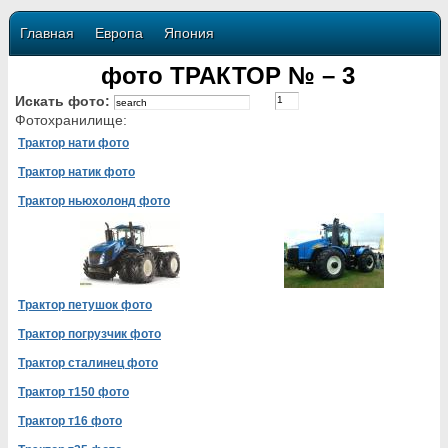
Главная
Европа
Япония
фото ТРАКТОР № – 3
Искать фото:
Фотохранилище:
Трактор нати фото
Трактор натик фото
Трактор ньюхолонд фото
Трактор петушок фото
Трактор погрузчик фото
Трактор сталинец фото
Трактор т150 фото
Трактор т16 фото