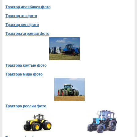
Трактор челябинск фото
Трактор чтз фото
Трактор юмз фото
Трактора агромаш фото
Трактора крутые фото
Трактора мира фото
Трактора россии фото