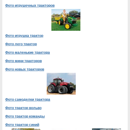
Фото игрушечных тракторов
Фото игрушка трактор
Фото лего трактор
Фото маленькие трактора
Фото мини тракторов
Фото новых тракторов
Фото самоделки трактора
Фото трактор вольво
Фото трактор команды
Фото трактор синий