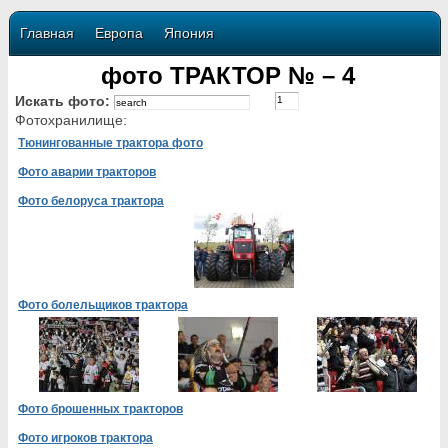
Главная
Европа
Япония
фото ТРАКТОР № – 4
Искать фото:
Фотохранилище:
Тюнингованные трактора фото
Фото аварии тракторов
Фото белоруса трактора
Фото болельщиков трактора
Фото брошенных тракторов
Фото игроков трактора