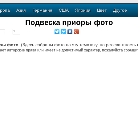
ропа
Азия
Германия
США
Япония
Цвет
Другое
Подвеска приоры фото
оры фото
. (Здесь собраны фото на эту тематику, но релевантность
ает авторские права или имеет не допустимый характер, пожалуйста сообщит