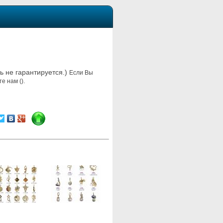
ть не гарантируется.)
Если Вы
е нам ().