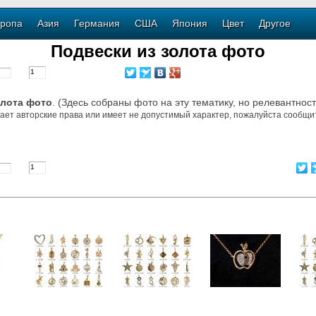
ропа
Азия
Германия
США
Япония
Цвет
Другое
Подвески из золота фото
олота фото
. (Здесь собраны фото на эту тематику, но релевантнос
ает авторские права или имеет не допустимый характер, пожалуйста сообщит