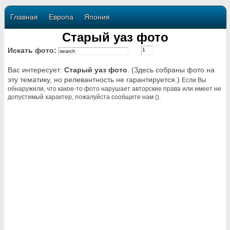
Главная
Европа
Япония
Старый уаз фото
Искать фото:
Вас интересует:
Старый уаз фото
. (Здесь собраны фото на
эту тематику, но релевантность не гарантируется.)
Если Вы
обнаружили, что какое-то фото нарушает авторские права или имеет не
допустимый характер, пожалуйста сообщите нам ().