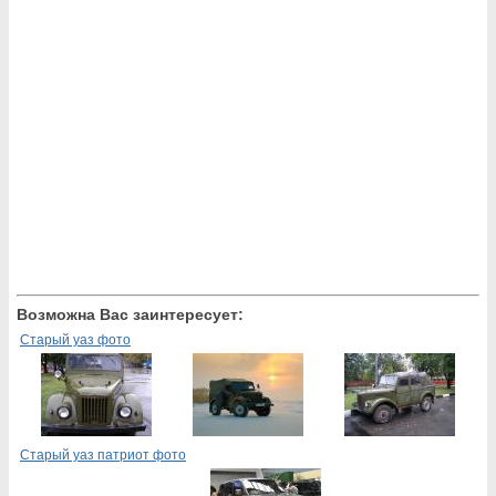
Возможна Вас заинтересует:
Старый уаз фото
Старый уаз патриот фото