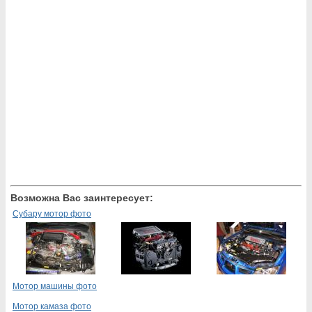
Возможна Вас заинтересует:
Субару мотор фото
Мотор машины фото
Мотор камаза фото