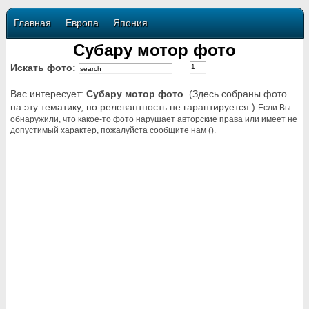
Главная
Европа
Япония
Субару мотор фото
Искать фото:
Вас интересует:
Субару мотор фото
. (Здесь собраны фото
на эту тематику, но релевантность не гарантируется.)
Если Вы
обнаружили, что какое-то фото нарушает авторские права или имеет не
допустимый характер, пожалуйста сообщите нам ().