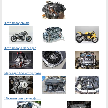
Фото моторов бмв
Фото мотора мерседес
Мерседес 104 мотор фото
102 мотор мерседес фото