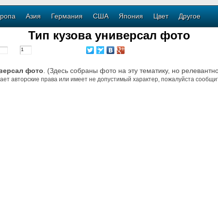
ропа
Азия
Германия
США
Япония
Цвет
Другое
Тип кузова универсал фото
иверсал фото
. (Здесь собраны фото на эту тематику, но релевантн
ает авторские права или имеет не допустимый характер, пожалуйста сообщит