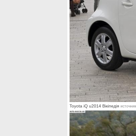
Toyota iQ u2014 Вікіпедія
источник