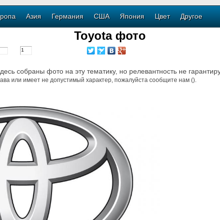
ропа
Азия
Германия
США
Япония
Цвет
Другое
Toyota фото
Здесь собраны фото на эту тематику, но релевантность не гарантир
ава или имеет не допустимый характер, пожалуйста сообщите нам ().