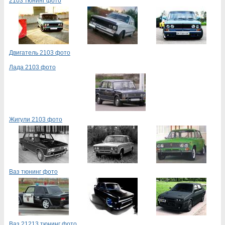
2103 тюнинг фото
Двигатель 2103 фото
Лада 2103 фото
Жигули 2103 фото
Ваз тюнинг фото
Ваз 21213 тюнинг фото