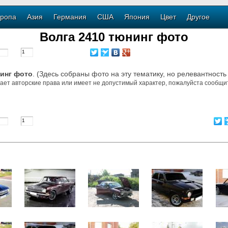
ропа
Азия
Германия
США
Япония
Цвет
Другое
Волга 2410 тюнинг фото
нинг фото
. (Здесь собраны фото на эту тематику, но релевантность
ает авторские права или имеет не допустимый характер, пожалуйста сообщит