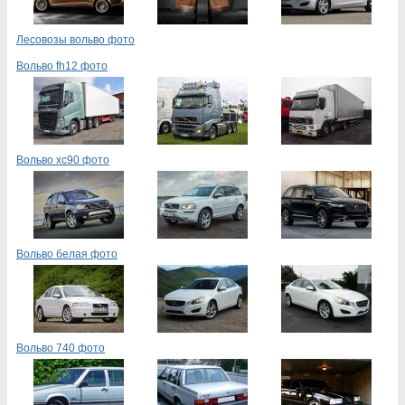
Лесовозы вольво фото
Вольво fh12 фото
Вольво хс90 фото
Вольво белая фото
Вольво 740 фото