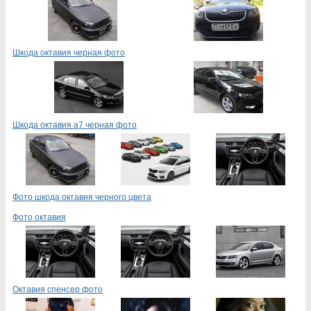
Шкода октавия черная фото
Шкода октавия а7 черная фото
Фото шкода октавия черного цвета
Фото октавия
Октавия спенсер фото