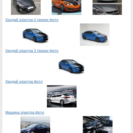
Хендай элантра 4 тюнинг фото
Хендай элантра 3 тюнинг фото
Хендай элантра фото
Машина элантра фото