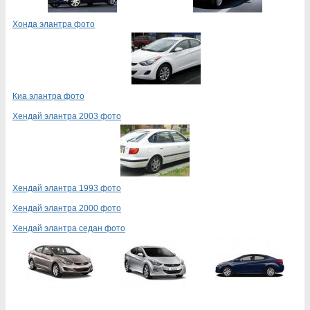
Хонда элантра фото
Киа элантра фото
Хендай элантра 2003 фото
Хендай элантра 1993 фото
Хендай элантра 2000 фото
Хендай элантра седан фото