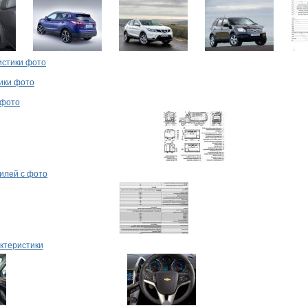
истики фото
ики фото
 фото
илей с фото
ктеристики