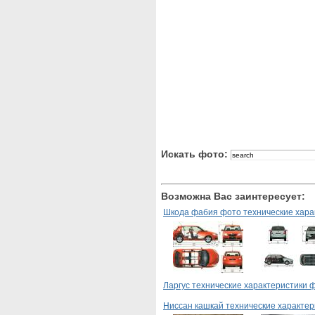
Искать фото:
Возможна Вас заинтересует:
Шкода фабия фото технические хара
Ларгус технические характеристики 
Ниссан кашкай технические характе