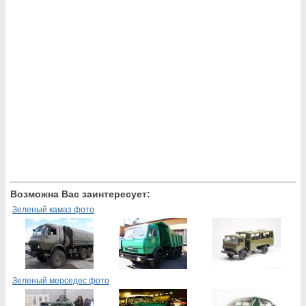
Возможна Вас заинтересует:
Зеленый камаз фото
Зеленый мерседес фото