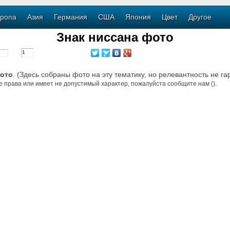
ропа
Азия
Германия
США
Япония
Цвет
Другое
Знак ниссана фото
фото
. (Здесь собраны фото на эту тематику, но релевантность не га
е права или имеет не допустимый характер, пожалуйста сообщите нам ().