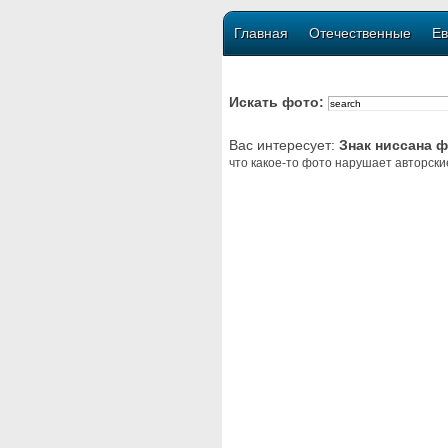
Главная
Отечественные
Ев
Искать фото:
Вас интересует:
Знак ниссана 
что какое-то фото нарушает авторски