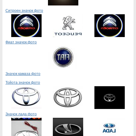
Ситроен значок фото
Фиат значок фото
Значок камаза фото
Тойота значок фото
Значок лада фото