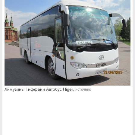
Лимузины Тиффани Автобус Higer,
источник