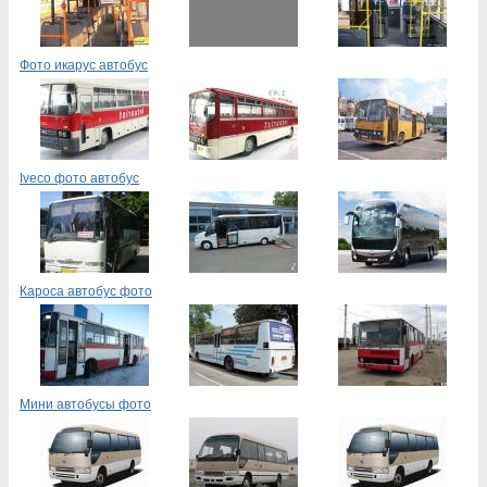
Фото икарус автобус
Iveco фото автобус
Кароса автобус фото
Мини автобусы фото